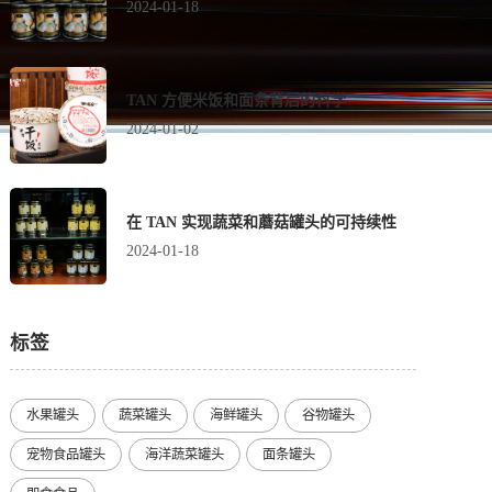
2024-01-18
TAN 方便米饭和面条背后的科学
2024-01-02
在 TAN 实现蔬菜和蘑菇罐头的可持续性
2024-01-18
标签
水果罐头
蔬菜罐头
海鲜罐头
谷物罐头
宠物食品罐头
海洋蔬菜罐头
面条罐头