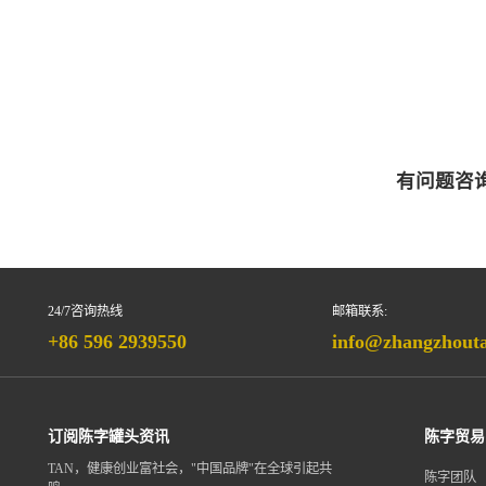
有问题咨
24/7咨询热线
邮箱联系:
+86 596 2939550
info@zhangzhout
订阅陈字罐头资讯
陈字贸易
TAN，健康创业富社会，"中国品牌"在全球引起共
陈字团队