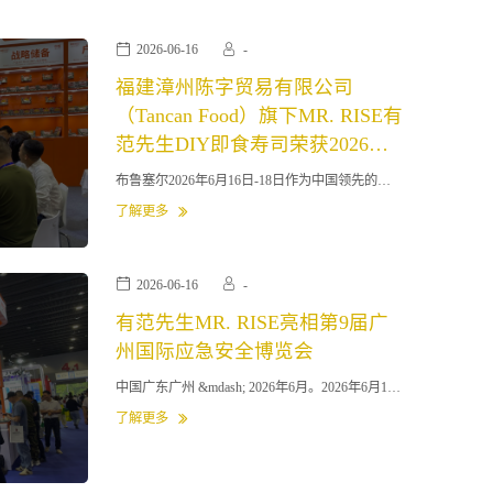
2026-06-16
-
福建漳州陈字贸易有限公司
（Tancan Food）旗下MR. RISE有
范先生DIY即食寿司荣获2026年
布鲁塞尔国际美味奖 引领即食食
布鲁塞尔2026年6月16日-18日作为中国领先的便
品创新潮流
捷食品供应商，福建漳州陈字贸易有限公司
了解更多
（Tancan Food）旗下M
2026-06-16
-
有范先生MR. RISE亮相第9届广
州国际应急安全博览会
中国广东广州 &mdash; 2026年6月。2026年6月16
日至18日，第9届广州国际应急安全博览会（iESE
了解更多
2026）在广州